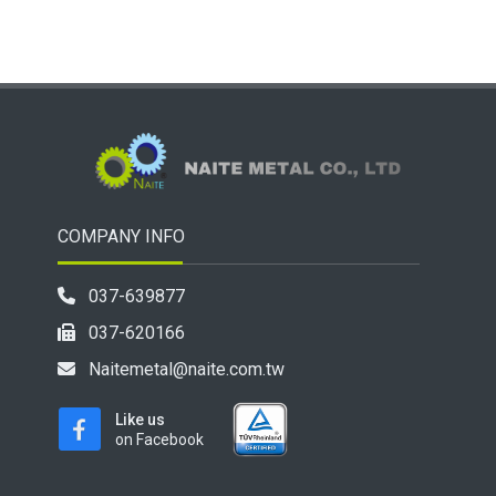
COMPANY INFO
037-639877
037-620166
Naitemetal@naite.com.tw
Like us
on Facebook